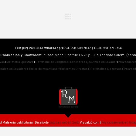
Telf.(02) 248-3143 WhatsApp:+593-998 508-914 : |
+593-983 771-754
de Producción y Showroom:
*José María Bidarrue E6-23 y Julio Teodoro Salem (Kenn
ivas
|
Maletería Ejecutiva
|
Portafolio de Congreso
|
Loncheras Ejecutivas en Ecuador
|
Proveedores
nales en Ecuador
|
Fábrica de mochilas
|
fabricantes Directos
|
Portafolios Ejecutivos
|
Proveedo
 Maletería publicitaria | Diseño de
páginas web en Quito
Visualg3.com |
Posicionamiento en Goog