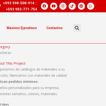
+593 998-508-914 ::
+593 983-771-754
Masivos Ejecutivos
Contactos
tegory
ncheras
out This Project
sponemos de catálogos de materiales a su
cción, fabricamos con materiales de calidad
lican pedidos mínimos.
seños personalizados para su empresa.
erentes tamaños, colores, materiales.
3
Likes