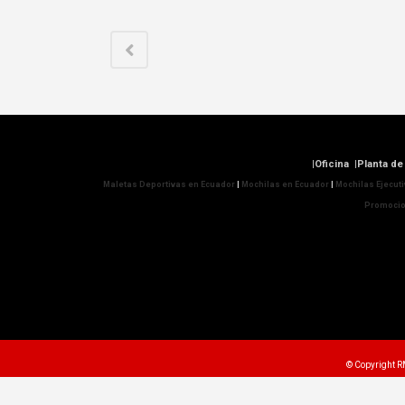
|Oficina |Planta 
Maletas Deportivas en Ecuador
|
Mochilas en Ecuador
|
Mochilas Ejecut
Promocio
© Copyright RM