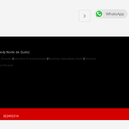
WhatsApp
edy Norte de Quito)
 Directos
|
Artículos Promocionales
|
Mochilas ejecutivas Quito
|
Artículos
r Directo
le
022492314