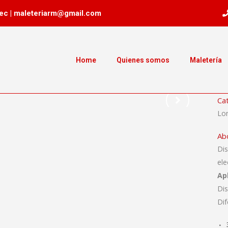
ec | maleteriarm@gmail.com
Home
Quienes somos
Maletería
Ca
Lo
Ab
Di
ele
Ap
Di
Dif