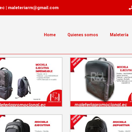
ec | maleteriarm@gmail.com
Home
Quienes somos
Maletería