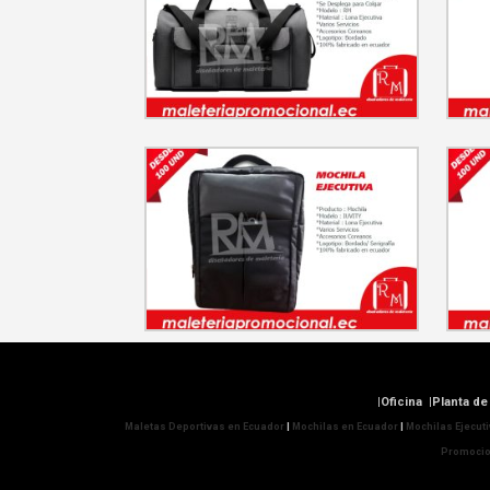
|Oficina |Planta 
Maletas Deportivas en Ecuador
|
Mochilas en Ecuador
|
Mochilas Ejecut
Promocio