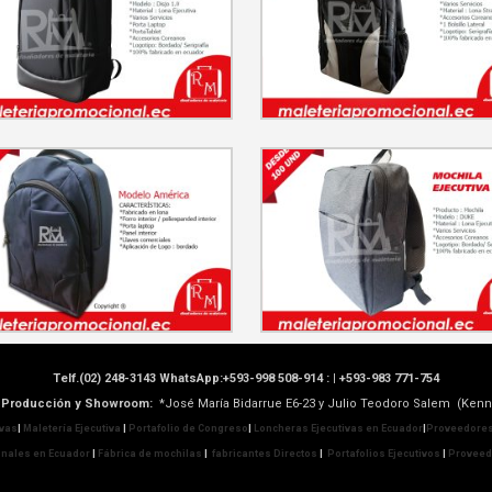
Telf.(02) 248-3143 WhatsApp:+593-998 508-914 : |
+593-983 771-754
de Producción y Showroom:
*José María Bidarrue E6-23 y Julio Teodoro Salem (Kenn
ivas
|
Maletería Ejecutiva
|
Portafolio de Congreso
|
Loncheras Ejecutivas en Ecuador
|
Proveedores
nales en Ecuador
|
Fábrica de mochilas
|
fabricantes Directos
|
Portafolios Ejecutivos
|
Proveedo