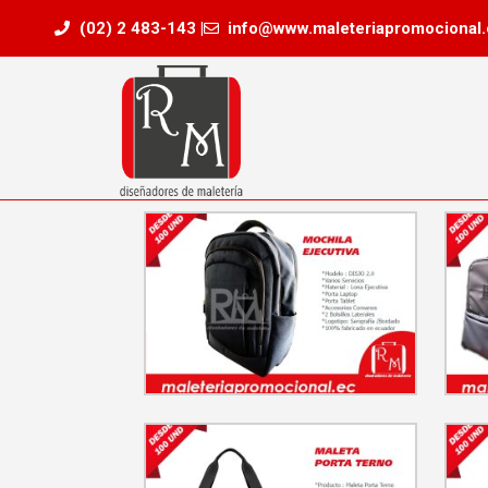
(02) 2 483-143 |
info@www.maleteriapromocional.