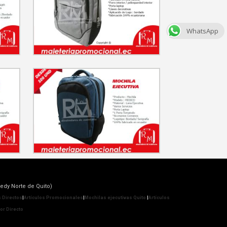
WhatsApp
edy Norte de Quito)
 Directos
|
Artículos Promocionales
|
Mochilas ejecutivas Quito
|
Artículos
r Directo