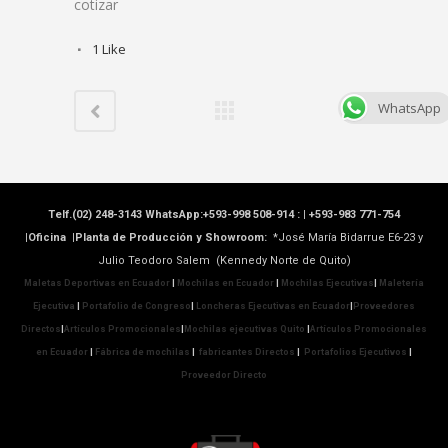
cotizar
1
Like
WhatsApp
Telf.(02) 248-3143 WhatsApp:+593-998 508-914 : |
+593-983 771-754
|Oficina |Planta de Producción y Showroom:
*José María Bidarrue E6-23 y
Julio Teodoro Salem (Kennedy Norte de Quito)
Maletas Deportivas en Ecuador
|
Mochilas en Ecuador
|
Mochilas Ejecutivas
|
Maletería
Ejecutiva
|
Portafolio de Congreso
|
Loncheras Ejecutivas en Ecuador
|
Proveedores
Directos
|
Artículos Promocionales
|
Mochilas ejecutivas Quito
|
Artículos Promocionales
en Ecuador
|
Fábrica de mochilas
|
fabricantes Directos
|
Portafolios Ejecutivos
|
Proveedor Directo