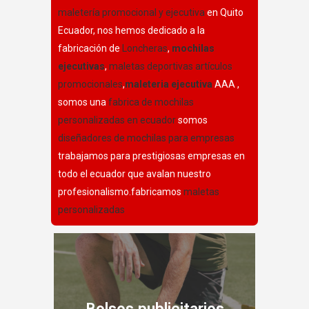
maletería promocional y ejecutiva
en Quito
Ecuador, nos hemos dedicado a la
fabricación de
Loncheras
,
mochilas
ejecutivas
,
maletas deportivas
artículos
promocionales
,
maleteria ejecutiva
AAA ,
somos una
fabrica de mochilas
personalizadas en ecuador
somos
diseñadores de mochilas para empresas
trabajamos para prestigiosas empresas en
todo el ecuador que avalan nuestro
profesionalismo.fabricamos
maletas
personalizadas