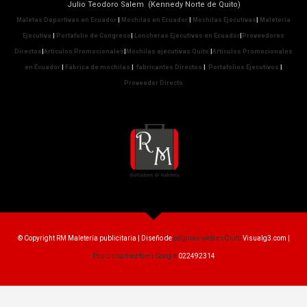
Julio Teodoro Salem (Kennedy Norte de Quito)
Maletas Deportivas en Ecuador
|
Mochilas en Ecuador
|
Mochilas Ejecutivas
|
Maletería
Ejecutiva
|
Portafolio de Congreso
|
Loncheras Ejecutivas en Ecuador
|
Proveedores
Directos
|
Artículos Promocionales
|
Mochilas ejecutivas Quito
|
Artículos Promocionales
en Ecuador
|
Fábrica de mochilas
|
fabricantes Directos
|
Portafolios Ejecutivos
|
Proveedor Directo
© Copyright RM Maletería publicitaria | Diseño de
páginas web en Quito
Visualg3.com |
Posicionamiento en Google
022492314