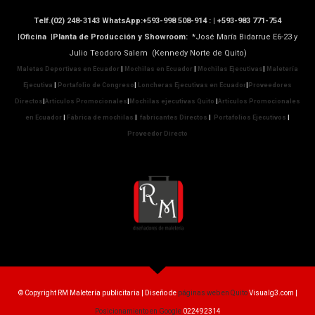
Telf.(02) 248-3143 WhatsApp:+593-998 508-914 : |
+593-983 771-754
|Oficina |Planta de Producción y Showroom:
*José María Bidarrue E6-23 y
Julio Teodoro Salem (Kennedy Norte de Quito)
Maletas Deportivas en Ecuador
|
Mochilas en Ecuador
|
Mochilas Ejecutivas
|
Maletería
Ejecutiva
|
Portafolio de Congreso
|
Loncheras Ejecutivas en Ecuador
|
Proveedores
Directos
|
Artículos Promocionales
|
Mochilas ejecutivas Quito
|
Artículos Promocionales
en Ecuador
|
Fábrica de mochilas
|
fabricantes Directos
|
Portafolios Ejecutivos
|
Proveedor Directo
© Copyright RM Maletería publicitaria | Diseño de
páginas web en Quito
Visualg3.com |
Posicionamiento en Google
022492314